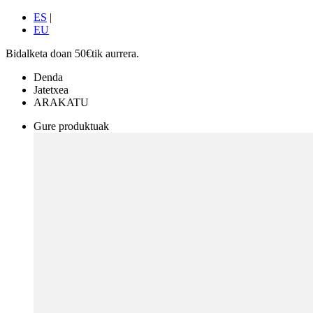
ES
|
EU
Bidalketa doan 50€tik aurrera.
Denda
Jatetxea
ARAKATU
Gure produktuak