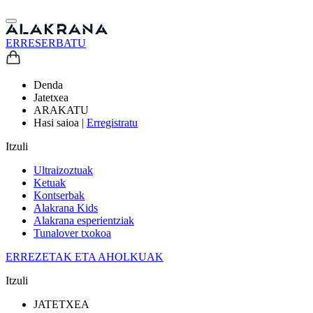
ERRESERBATU
Denda
Jatetxea
ARAKATU
Hasi saioa
|
Erregistratu
Itzuli
Ultraizoztuak
Ketuak
Kontserbak
Alakrana Kids
Alakrana esperientziak
Tunalover txokoa
ERREZETAK ETA AHOLKUAK
Itzuli
JATETXEA