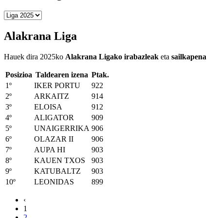
Alakrana Liga
Hauek dira 2025ko
Alakrana Ligako irabazleak
eta
sailkapena
Posizioa
Taldearen izena
Ptak.
1º
IKER PORTU
922
2º
ARKAITZ
914
3º
ELOISA
912
4º
ALIGATOR
909
5º
UNAIGERRIKA
906
6º
OLAZAR II
906
7º
AUPA HI
903
8º
KAUEN TXOS
903
9º
KATUBALTZ
903
10º
LEONIDAS
899
‹
1
2