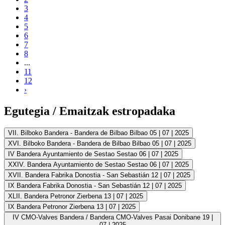
3
4
5
6
7
8
...
11
12
›
Egutegia / Emaitzak estropadaka
VII. Bilboko Bandera - Bandera de Bilbao
Bilbao
05 | 07 | 2025
XVI. Bilboko Bandera - Bandera de Bilbao
Bilbao
05 | 07 | 2025
IV Bandera Ayuntamiento de Sestao
Sestao
06 | 07 | 2025
XXIV. Bandera Ayuntamiento de Sestao
Sestao
06 | 07 | 2025
XVII. Bandera Fabrika
Donostia - San Sebastián
12 | 07 | 2025
IX Bandera Fabrika
Donostia - San Sebastián
12 | 07 | 2025
XLII. Bandera Petronor
Zierbena
13 | 07 | 2025
IX Bandera Petronor
Zierbena
13 | 07 | 2025
IV CMO-Valves Bandera / Bandera CMO-Valves
Pasai Donibane
19 |
07 | 2025