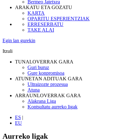
Bermeo Jatetxea
ARAKATU ETA GOZATU
KARTA
OPARITU ESPERIENTZIAK
ERRESERBATU
TAKE ALAI
Egin lan gurekin
Itzuli
TUNALOVERRAK GARA
Guri buruz
Gure konpromisoa
ATUNETAN ADITUAK GARA
Ultraizozte prozesua
Atuna
ARRAUNLOVERRAK GARA
Alakrana Liga
Kontsultatu aurreko ligak
ES
|
EU
Aurreko ligak