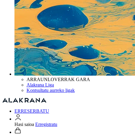
ARRAUNLOVERRAK GARA
Alakrana Liga
Kontsultatu aurreko ligak
ERRESERBATU
Hasi saioa
Erregistratu