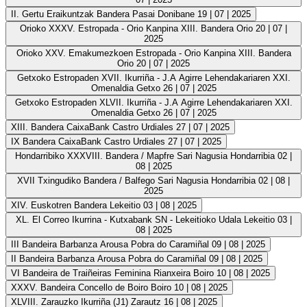
II. Gertu Eraikuntzak Bandera
Pasai Donibane
19 | 07 | 2025
Orioko XXXV. Estropada - Orio Kanpina XIII. Bandera
Orio
20 | 07 |
2025
Orioko XXV. Emakumezkoen Estropada - Orio Kanpina XIII. Bandera
Orio
20 | 07 | 2025
Getxoko Estropaden XVII. Ikurriña - J.A Agirre Lehendakariaren XXI.
Omenaldia
Getxo
26 | 07 | 2025
Getxoko Estropaden XLVII. Ikurriña - J.A Agirre Lehendakariaren XXI.
Omenaldia
Getxo
26 | 07 | 2025
XIII. Bandera CaixaBank
Castro Urdiales
27 | 07 | 2025
IX Bandera CaixaBank
Castro Urdiales
27 | 07 | 2025
Hondarribiko XXXVIII. Bandera / Mapfre Sari Nagusia
Hondarribia
02 |
08 | 2025
XVII Txingudiko Bandera / Balfego Sari Nagusia
Hondarribia
02 | 08 |
2025
XIV. Euskotren Bandera
Lekeitio
03 | 08 | 2025
XL. El Correo Ikurrina - Kutxabank SN - Lekeitioko Udala
Lekeitio
03 |
08 | 2025
III Bandeira Barbanza Arousa
Pobra do Caramiñal
09 | 08 | 2025
II Bandeira Barbanza Arousa
Pobra do Caramiñal
09 | 08 | 2025
VI Bandeira de Traiñeiras Feminina Rianxeira
Boiro
10 | 08 | 2025
XXXV. Bandeira Concello de Boiro
Boiro
10 | 08 | 2025
XLVIII. Zarauzko Ikurriña (J1)
Zarautz
16 | 08 | 2025