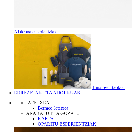
Alakrana esperientziak
Tunalover txokoa
ERREZETAK ETA AHOLKUAK
JATETXEA
Bermeo Jatetxea
ARAKATU ETA GOZATU
KARTA
OPARITU ESPERIENTZIAK